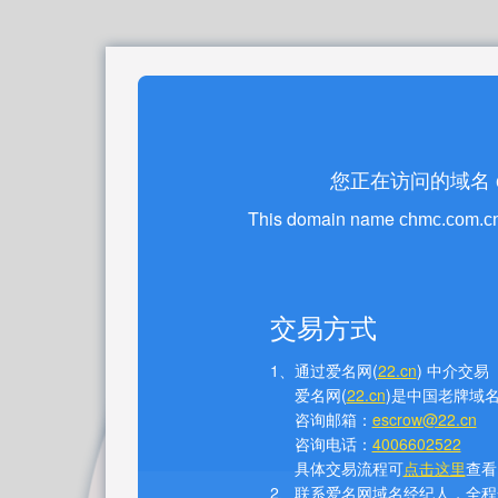
您正在访问的域名
This domain name
chmc.com.c
交易方式
1、通过爱名网(
22.cn
) 中介交易
爱名网(
22.cn
)是中国老牌域
咨询邮箱：
escrow@22.cn
咨询电话：
4006602522
具体交易流程可
点击这里
查看
2、联系爱名网域名经纪人，全